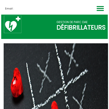
Email :
PARTENAIRES
INSCRIPTION
DÉCOUVRIR
ACCUEIL
TARIFS
QUI
GESTION DE PARC DAE
DÉFIBRILLATEURS