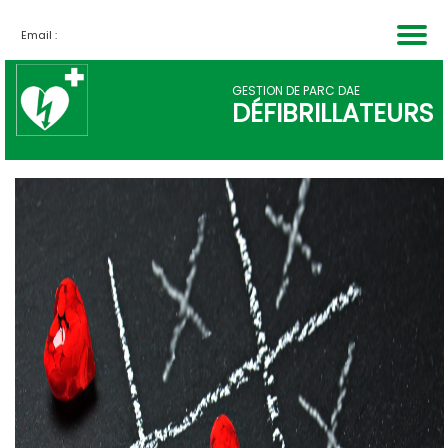
Email :
PARTENAIRES
INSCRIPTION
DÉCOUVRIR
ACCUEIL
TARIFS
QUI
GESTION DE PARC DAE
DÉFIBRILLATEURS